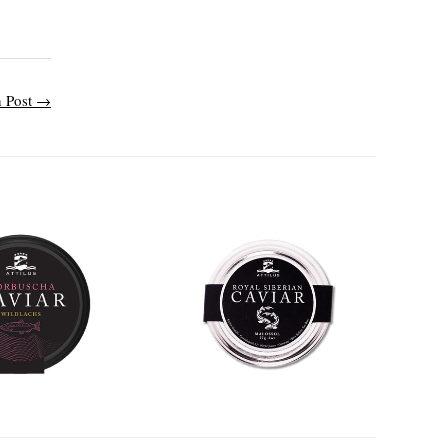
 Post
→