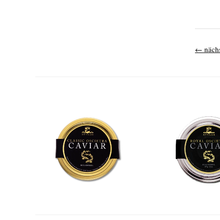
←
nächs